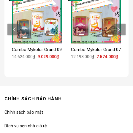
13
Combo Mykolor Grand 09
Combo Mykolor Grand 07
iá
Giá
Giá
Giá
Giá
14.624.000
₫
9.029.000
₫
12.198.000
₫
7.574.000
₫
iện
gốc
hiện
gốc
hiện
ại
là:
tại
là:
tại
:
14.624.000₫.
là:
12.198.000₫.
là:
.928.000₫.
9.029.000₫.
7.574.0
CHÍNH SÁCH BẢO HÀNH
Chính sách bảo mật
Dịch vụ sơn nhà giá rẻ