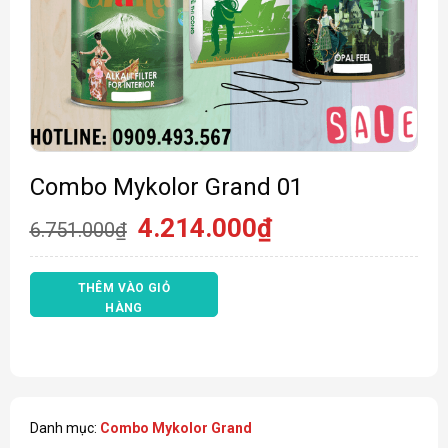
Combo Mykolor Grand 01
Giá
Giá
4.214.000
₫
6.751.000
₫
gốc
hiện
là:
tại
6.751.000₫.
là:
THÊM VÀO GIỎ
4.214.000₫.
HÀNG
Danh mục:
Combo Mykolor Grand