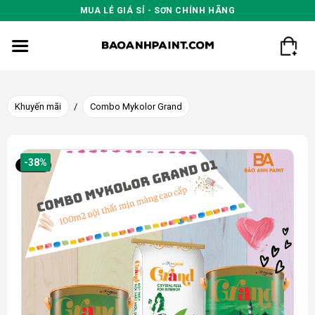
Skip
MUA LẺ GIÁ SỈ - SƠN CHÍNH HÃNG
to
content
Khuyến mãi
/
Combo Mykolor Grand
-38%