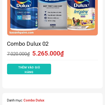
Combo Dulux 02
Giá
Giá
5.265.000
₫
7.020.000
₫
gốc
hiện
là:
tại
7.020.000₫.
là:
THÊM VÀO GIỎ
5.265.000₫.
HÀNG
Danh mục:
Combo Dulux