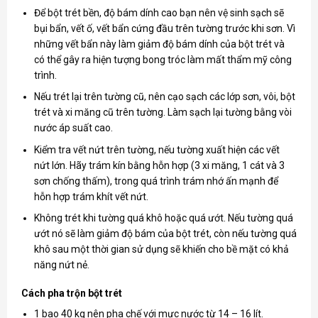
Để bột trét bền, độ bám dính cao bạn nên vệ sinh sạch sẽ
bụi bẩn, vết ố, vết bẩn cứng đầu trên tường trước khi sơn. Vì
những vết bẩn này làm giảm độ bám dính của bột trét và
có thể gây ra hiện tượng bong tróc làm mất thẩm mỹ công
trình.
Nếu trét lại trên tường cũ, nên cạo sạch các lớp sơn, vôi, bột
trét và xi măng cũ trên tường. Làm sạch lại tường bằng vòi
nước áp suất cao.
Kiểm tra vết nứt trên tường, nếu tường xuất hiện các vết
nứt lớn. Hãy trám kín bằng hỗn hợp (3 xi măng, 1 cát và 3
sơn chống thấm), trong quá trình trám nhớ ấn mạnh để
hỗn hợp trám khít vết nứt.
Không trét khi tường quá khô hoặc quá ướt. Nếu tường quá
ướt nó sẽ làm giảm độ bám của bột trét, còn nếu tường quá
khô sau một thời gian sử dụng sẽ khiến cho bề mặt có khả
năng nứt nẻ.
Cách pha trộn bột trét
1 bao 40 kg nên pha chế với mực nước từ 14 – 16 lít.