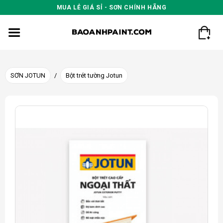
Skip
MUA LẺ GIÁ SỈ - SƠN CHÍNH HÃNG
to
content
SƠN JOTUN
/
Bột trét tường Jotun