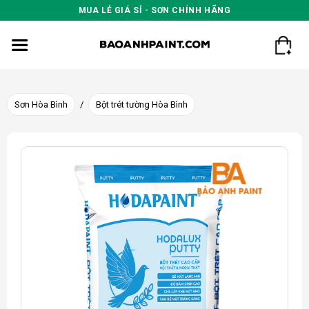
Skip
MUA LẺ GIÁ SỈ - SƠN CHÍNH HÃNG
to
content
Sơn Hòa Bình
/
Bột trét tường Hòa Bình