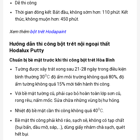
Dễ thi công
Thời gian đông kết: Bắt đầu, không sớm hơn: 110 phút. Kết
thúc, không muộn hơn: 450 phút.
Xem thêm
bột trét Hodapaint
Hướng dẫn thi công bột trét nội ngoại thất
Hodalux Putty
Chuẩn bị bề mặt trước khi thi công bột trét Hòa Bình
Tường được xây trát xong sau 21-28 ngày trong điều kiện
0
bình thường 30
C
độ ẩm môi trường không quá 80%, độ
ẩm tường không quá 15% mới tiến hành thi công.
Với bề mặt tường cũ, phải cạo bỏ hoàn toàn lớp sơn cũ,
rong rêu, nấm mốc. Sửa chữa những vùng bị hư hỏng.
0
Nhiệt độ bề mặt cần thi công không quá 40
C
.
Bề mặt thi công phải khô ráo, sạch sẽ, không có tạp chất
(bụi bẩn, dầu mỡ, sáp,…), dùng giấy nhám chà sạch, quét
hết bụi.