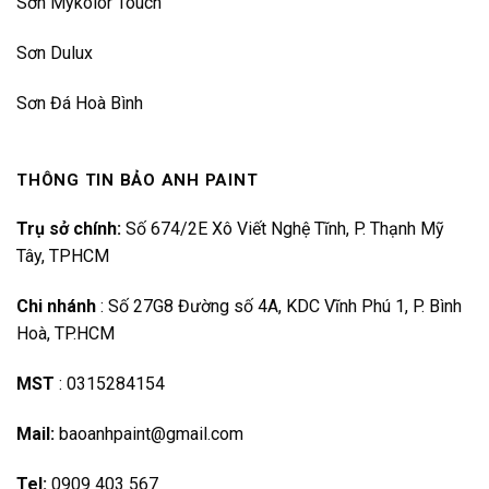
Sơn Mykolor Touch
Sơn Dulux
Sơn Đá Hoà Bình
THÔNG TIN BẢO ANH PAINT
Trụ sở chính:
Số 674/2E Xô Viết Nghệ Tĩnh, P. Thạnh Mỹ
Tây, TPHCM
Chi nhánh
:
Số 27G8 Đường số 4A, KDC Vĩnh Phú 1, P. Bình
Hoà, TP.HCM
MST
:
0315284154
Mail:
baoanhpaint@gmail.com
Tel:
0909 403 567