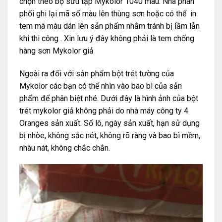
chọn theo bộ sưu tập Mykolor 1040 màu. Nhà phân
phối ghi lại mã số màu lên thùng sơn hoặc có thể in
tem mã màu dán lên sản phẩm nhằm tránh bị lầm lẫn
khi thi công . Xin lưu ý đây không phải là tem chống
hàng sơn Mykolor giả
Ngoài ra đối với sản phẩm bột trét tường của
Mykolor các bạn có thể nhìn vào bao bì của sản
phẩm để phân biệt nhé. Dưới đây là hình ảnh của bột
trét mykolor giả không phải do nhà máy công ty 4
Oranges sản xuất. Số lô, ngày sản xuất, hạn sử dụng
bị nhòe, không sắc nét, không rõ ràng và bao bì mềm,
nhàu nát, không chắc chắn.