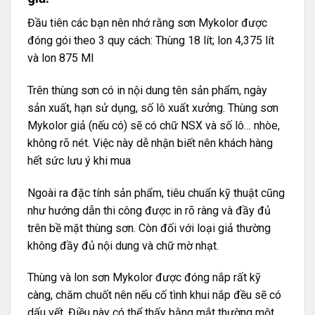
Đầu tiên các bạn nên nhớ rằng sơn Mykolor được
đóng gói theo 3 quy cách: Thùng 18 lít; lon 4,375 lít
và lon 875 Ml
Trên thùng sơn có in nội dung tên sản phẩm, ngày
sản xuất, hạn sử dụng, số lô xuất xưởng. Thùng sơn
Mykolor giả (nếu có) sẽ có chữ NSX và số lô… nhòe,
không rõ nét. Việc này dễ nhận biết nên khách hàng
hết sức lưu ý khi mua
Ngoài ra đặc tính sản phẩm, tiêu chuẩn kỹ thuật cũng
như hướng dẫn thi công được in rõ ràng và đầy đủ
trên bề mặt thùng sơn. Còn đối với loại giả thường
không đầy đủ nội dung và chữ mờ nhạt.
Thùng và lon sơn Mykolor được đóng nắp rất kỹ
càng, chăm chuốt nên nếu cố tình khui nắp đều sẽ có
dấu vết. Điều này có thể thấy bằng mắt thường một