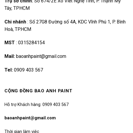
Trụ sở chính:
Số 674/2E Xô Viết Nghệ Tĩnh, P. Thạnh Mỹ
Tây, TPHCM
Chi nhánh
:
Số 27G8 Đường số 4A, KDC Vĩnh Phú 1, P. Bình
Hoà, TP.HCM
MST
:
0315284154
Mail:
baoanhpaint@gmail.com
Tel:
0909 403 567
CỘNG ĐỒNG BAO ANH PAINT
Hỗ trợ Khách hàng: 0909 403 567
baoanhpaint@gmail.com
Thời gian làm việc