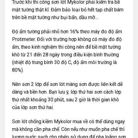
Trước khi thi công sơn lót Mykolor phải kiểm tra bề
mặt tường thật kĩ. Đảm bảo loại bỏ hết tạp chất bám
trên bề mặt tường như bụi bẩn, dầu mỡ…
Độ ẩm tường phải nhỏ hơn 16% theo máy đo độ ẩm
Protimeter. Đối với trường hợp không có máy đo độ
ẩm, theo kinh nghiệm thi công nên để bề mặt tường
khô từ 21 đến 28 ngày trong điều kiện bình thường
(nhiệt độ trung bình 30 độ C, độ ẩm môi trường là
80%).
Nên sơn 2 lớp để sơn lót màng sơn được liên kết dễ
dàng và bền hơn. Bạn lưu ý, lớp thứ hai sơn cách lớp
thứ nhất khoảng 30 phút, sau 2 giờ là thời gian khô
của lớp sơn thứ hai.
Sơn lót chống kiềm Mykolor mua về có thể dùng ngay
mà không cần pha chế. Còn nếu như muốn pha chế thì
lượng nước sạch cho phép sử dụng để pha loãng sơn