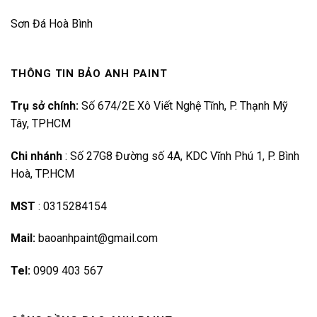
Sơn Đá Hoà Bình
THÔNG TIN BẢO ANH PAINT
Trụ sở chính:
Số 674/2E Xô Viết Nghệ Tĩnh, P. Thạnh Mỹ
Tây, TPHCM
Chi nhánh
:
Số 27G8 Đường số 4A, KDC Vĩnh Phú 1, P. Bình
Hoà, TP.HCM
MST
:
0315284154
Mail:
baoanhpaint@gmail.com
Tel:
0909 403 567