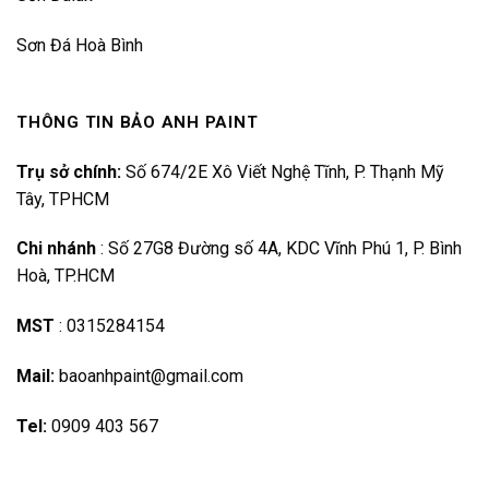
Sơn Đá Hoà Bình
THÔNG TIN BẢO ANH PAINT
Trụ sở chính:
Số 674/2E Xô Viết Nghệ Tĩnh, P. Thạnh Mỹ
Tây, TPHCM
Chi nhánh
:
Số 27G8 Đường số 4A, KDC Vĩnh Phú 1, P. Bình
Hoà, TP.HCM
MST
:
0315284154
Mail:
baoanhpaint@gmail.com
Tel:
0909 403 567