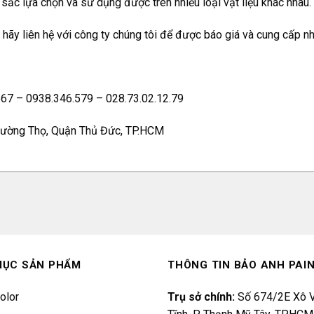
 sắc lựa chọn và sử dụng được trên nhiều loại vật liệu khác nhau.
 hãy liên hệ với công ty chúng tôi để được báo giá và cung cấp nh
.567 – 0938.346.579 – 028.73.02.12.79
Trường Thọ, Quận Thủ Đức, TP.HCM
MỤC SẢN PHẨM
THÔNG TIN BẢO ANH PAI
olor
Trụ sở chính:
Số 674/2E Xô V