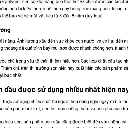
 polymer nên có khả năng bền thời tiết và chịu được các tác độ
rường hợp bị kiềm hóa, muối hóa gây bong tróc màng sơn, loang m
 thể bảo vệ bề mặt vật liệu từ 3 đến 8 năm (tùy loại).
rường
ất nặng. Ảnh hưởng xấu đến sức khỏe con người và có hại đến m
ng thoáng để quá trình bay mùi sơn được nhanh chóng hơn, ít ản
c chú trọng yếu tố thân thiện nhiều hơn. Các hợp chất cấu tạo n
. Thậm chí, trên thị trường sơn hiện nay xuất hiện các sản phẩm 
ại bậc nhất.
n dầu được sử dụng nhiều nhất hiện na
 được sử dụng nhiều nhất thì người tiêu dùng nghĩ ngay đến 5 th
c sản phẩm bột trét, sơn lót, sơn chống thấm và sơn phủ màu tran
ng hiệu sơn, sản phẩm sơn dầu cũng được biết đến với những cái 