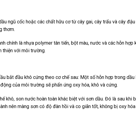
dầu ngũ cốc hoặc các chất hữu cơ từ cây gai, cây trấu và cây đậu
g thơm.
h chính là nhựa polymer tân tiến, bột màu, nước và các hỗn hợp
n thiện với môi trường.
 dầu bắt đầu khô cứng theo cơ chế sau: Một số hỗn hợp trong dầu bố
c động của môi trường sẽ phẩn ứng oxy hóa, khô và cứng.
hế khô, son nước hoàn toàn khác biệt với sơn dầu. Đó là sau khi 
h thành nên màng sơn có độ đàn hồi và co giãn tốt, không bị oxy h