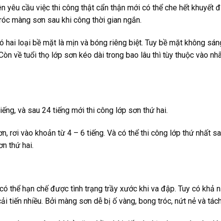
 yêu cầu việc thi công thật cẩn thận mới có thể che hết khuyết đ
tróc màng sơn sau khi công thời gian ngắn.
ó hai loại bề mặt là mịn và bóng riêng biệt. Tuy bề mặt không s
 Còn về tuổi thọ lớp sơn kéo dài trong bao lâu thì tùy thuộc vào n
iếng, và sau 24 tiếng mới thi công lớp sơn thứ hai.
, rơi vào khoản từ 4 – 6 tiếng. Và có thể thi công lớp thứ nhất sau
ơn thứ hai.
 có thể hạn chế được tình trạng trầy xước khi va đập. Tuy có kh
ải tiến nhiều. Bởi màng sơn dễ bị ố vàng, bong tróc, nứt nẻ và tác