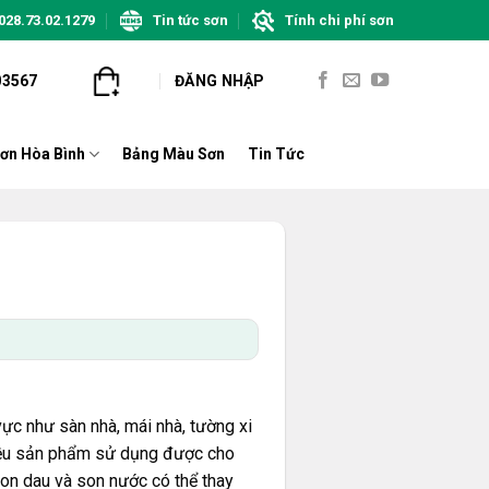
028.73.02.1279
Tin tức sơn
Tính chi phí sơn
03567
ĐĂNG NHẬP
ơn Hòa Bình
Bảng Màu Sơn
Tin Tức
vực như sàn nhà, mái nhà, tường xi
hiều sản phẩm sử dụng được cho
son dau và son nước có thể thay