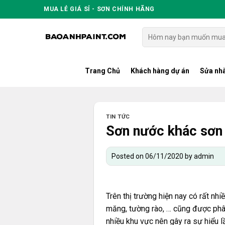
Skip
MUA LẺ GIÁ SỈ - SƠN CHÍNH HÃNG
to
content
Tìm
kiếm:
Trang Chủ
Khách hàng dự án
Sửa nhà
TIN TỨC
Sơn nước khác sơn
Posted on
06/11/2020
by
admin
Trên thị trường hiện nay có rất nh
măng, tường rào, … cũng được phâ
nhiều khu vực nên gây ra sự hiểu 