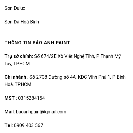
Sơn Dulux
Sơn Đá Hoà Bình
THÔNG TIN BẢO ANH PAINT
Trụ sở chính:
Số 674/2E Xô Viết Nghệ Tĩnh, P. Thạnh Mỹ
Tây, TPHCM
Chi nhánh
:
Số 27G8 Đường số 4A, KDC Vĩnh Phú 1, P. Bình
Hoà, TP.HCM
MST
:
0315284154
Mail:
baoanhpaint@gmail.com
Tel:
0909 403 567