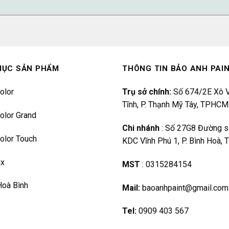
MỤC SẢN PHẨM
THÔNG TIN BẢO ANH PAI
olor
Trụ sở chính:
Số 674/2E Xô V
Tĩnh, P. Thạnh Mỹ Tây, TPHCM
olor Grand
Chi nhánh
:
Số 27G8 Đường s
olor Touch
KDC Vĩnh Phú 1, P. Bình Hoà,
ux
MST
:
0315284154
Hoà Bình
Mail:
baoanhpaint@gmail.com
Tel:
0909 403 567