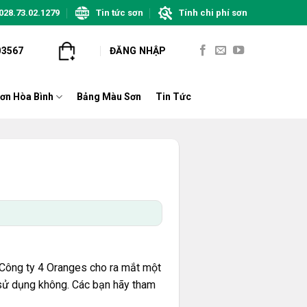
028.73.02.1279
Tin tức sơn
Tính chi phí sơn
03567
ĐĂNG NHẬP
ơn Hòa Bình
Bảng Màu Sơn
Tin Tức
i Công ty 4 Oranges cho ra mắt một
 sử dụng không. Các bạn hãy tham