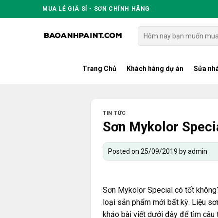
Skip
MUA LẺ GIÁ SỈ - SƠN CHÍNH HÃNG
to
content
Tìm
kiếm:
Trang Chủ
Khách hàng dự án
Sửa nhà
TIN TỨC
Sơn Mykolor Specia
Posted on
25/09/2019
by
admin
Sơn Mykolor Special
có tốt không?
loại sản phẩm mới bất kỳ. Liệu sơ
khảo bài viết dưới đây để tìm câu t