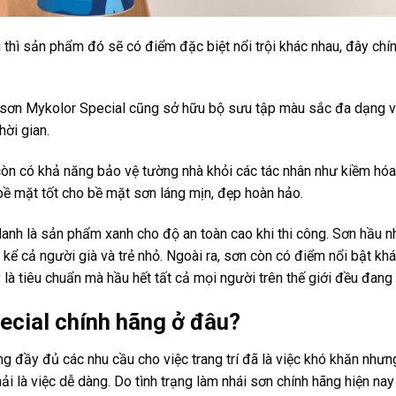
 thì sản phẩm đó sẽ có điểm đặc biệt nổi trội khác nhau, đây chín
 sơn Mykolor Special cũng sở hữu bộ sưu tập màu sắc đa dạng v
hời gian.
òn có khả năng bảo vệ tường nhà khỏi các tác nhân như kiềm hóa
ề mặt tốt cho bề mặt sơn láng mịn, đẹp hoàn hảo.
nh là sản phẩm xanh cho độ an toàn cao khi thi công. Sơn hầu n
kể cả người già và trẻ nhỏ. Ngoài ra, sơn còn có điểm nổi bật khá
 là tiêu chuẩn mà hầu hết tất cả mọi người trên thế giới đều đan
cial chính hãng ở đâu?
g đầy đủ các nhu cầu cho việc trang trí đã là việc khó khăn nhưn
 là việc dễ dàng. Do tình trạng làm nhái sơn chính hãng hiện nay