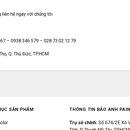
liên hệ ngay với chúng tôi
.567 – 0938.346.579 – 028.73.02.12.79
 Thọ, Q. Thủ Đức, TP.HCM
MỤC SẢN PHẨM
THÔNG TIN BẢO ANH PAI
olor
Trụ sở chính:
Số 674/2E Xô V
Tĩnh, P. Thạnh Mỹ Tây, TPHCM