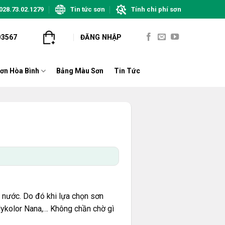
028.73.02.1279
Tin tức sơn
Tính chi phí sơn
03567
ĐĂNG NHẬP
ơn Hòa Bình
Bảng Màu Sơn
Tin Tức
 nước. Do đó khi lựa chọn sơn
Mykolor Nana,… Không chần chờ gì