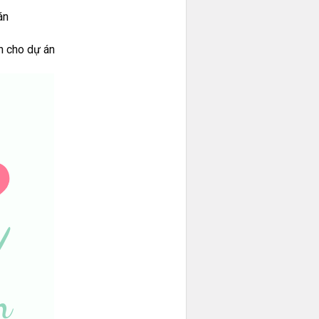
án
 cho dự án