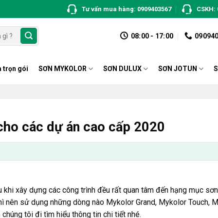
Tư vấn mua hàng: 0909403567
CSKH: 
08:00 - 17:00
09094
 trọn gói
SƠN MYKOLOR
SƠN DULUX
SƠN JOTUN
S
cho các dự án cao cấp 2020
u khi xây dựng các công trình đều rất quan tâm đến hạng mục sơn
thì nên sử dụng những dòng nào
Mykolor Grand
, Mykolor Touch, 
húng tôi đi tìm hiểu thông tin chi tiết nhé.