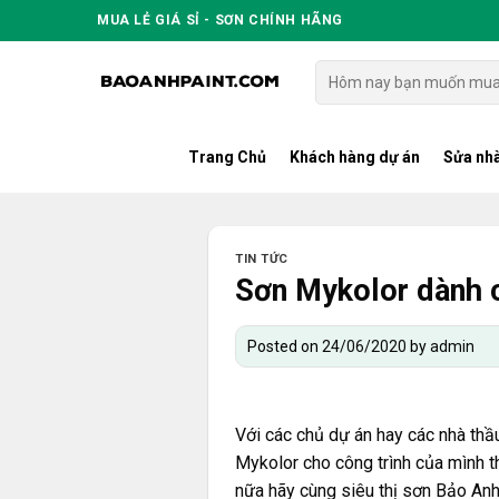
Skip
MUA LẺ GIÁ SỈ - SƠN CHÍNH HÃNG
to
content
Tìm
kiếm:
Trang Chủ
Khách hàng dự án
Sửa nhà
TIN TỨC
Sơn Mykolor dành 
Posted on
24/06/2020
by
admin
Với các chủ dự án hay các nhà thầ
Mykolor cho công trình của mình 
nữa hãy cùng siêu thị sơn Bảo Anh c