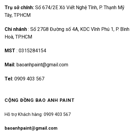
Trụ sở chính:
Số 674/2E Xô Viết Nghệ Tĩnh, P. Thạnh Mỹ
Tây, TPHCM
Chi nhánh
:
Số 27G8 Đường số 4A, KDC Vĩnh Phú 1, P. Bình
Hoà, TP.HCM
MST
:
0315284154
Mail:
baoanhpaint@gmail.com
Tel:
0909 403 567
CỘNG ĐỒNG BAO ANH PAINT
Hỗ trợ Khách hàng: 0909 403 567
baoanhpaint@gmail.com