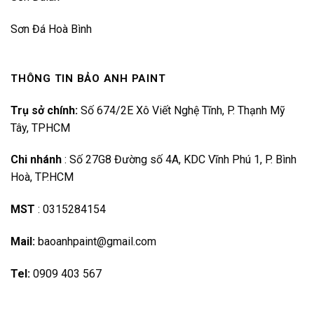
Sơn Đá Hoà Bình
THÔNG TIN BẢO ANH PAINT
Trụ sở chính:
Số 674/2E Xô Viết Nghệ Tĩnh, P. Thạnh Mỹ
Tây, TPHCM
Chi nhánh
:
Số 27G8 Đường số 4A, KDC Vĩnh Phú 1, P. Bình
Hoà, TP.HCM
MST
:
0315284154
Mail:
baoanhpaint@gmail.com
Tel:
0909 403 567