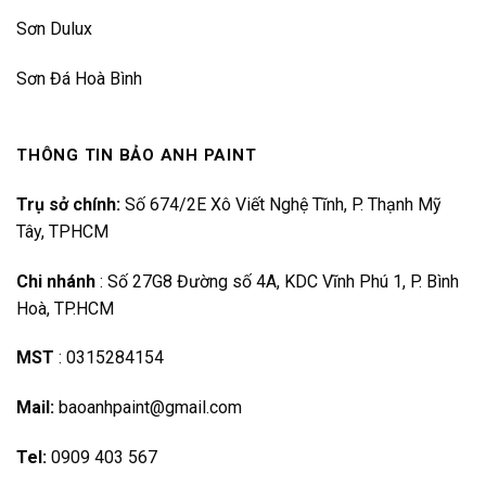
Sơn Dulux
Sơn Đá Hoà Bình
THÔNG TIN BẢO ANH PAINT
Trụ sở chính:
Số 674/2E Xô Viết Nghệ Tĩnh, P. Thạnh Mỹ
Tây, TPHCM
Chi nhánh
:
Số 27G8 Đường số 4A, KDC Vĩnh Phú 1, P. Bình
Hoà, TP.HCM
MST
:
0315284154
Mail:
baoanhpaint@gmail.com
Tel:
0909 403 567