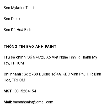
Sơn Mykolor Touch
Sơn Dulux
Sơn Đá Hoà Bình
THÔNG TIN BẢO ANH PAINT
Trụ sở chính:
Số 674/2E Xô Viết Nghệ Tĩnh, P. Thạnh Mỹ
Tây, TPHCM
Chi nhánh
:
Số 27G8 Đường số 4A, KDC Vĩnh Phú 1, P. Bình
Hoà, TP.HCM
MST
:
0315284154
Mail:
baoanhpaint@gmail.com