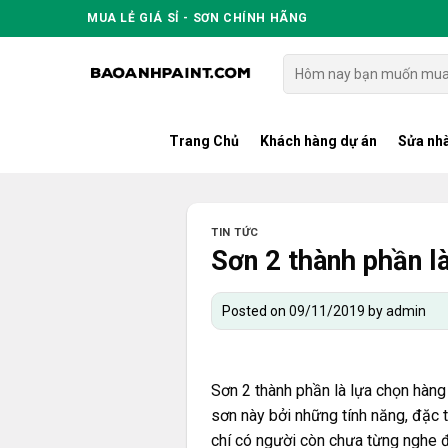
Skip
MUA LẺ GIÁ SỈ - SƠN CHÍNH HÃNG
to
content
Tìm
kiếm:
Trang Chủ
Khách hàng dự án
Sửa nhà
TIN TỨC
Sơn 2 thành phần l
Posted on
09/11/2019
by
admin
Sơn 2 thành phần là lựa chọn hàng
sơn này bởi những tính năng, đặc t
chí có người còn chưa từng nghe đ