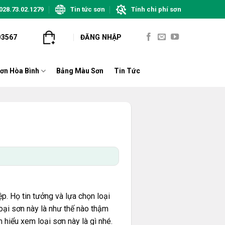
028.73.02.1279
Tin tức sơn
Tính chi phí sơn
03567
ĐĂNG NHẬP
ơn Hòa Bình
Bảng Màu Sơn
Tin Tức
p. Họ tin tưởng và lựa chọn loại
loại sơn này là như thế nào thậm
hiểu xem loại sơn này là gì nhé.