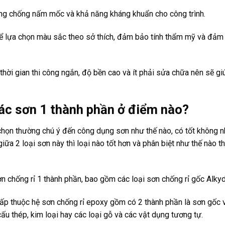
ng chống nấm mốc và khả năng kháng khuẩn cho công trình.
ể lựa chọn màu sắc theo sở thích, đảm bảo tính thẩm mỹ và đả
 thời gian thi công ngắn, độ bền cao và ít phải sửa chữa nên sẽ g
ác sơn 1 thành phần ở điểm nào?
họn thường chú ý đến công dụng sơn như thế nào, có tốt không nh
iữa 2 loại sơn này thì loại nào tốt hơn và phân biệt như thế nào th
n chống rỉ 1 thành phần, bao gồm các loại sơn chống rỉ gốc Alkyd
cấp thuộc hệ sơn chống rỉ epoxy gồm có 2 thành phần là sơn gốc 
u thép, kim loại hay các loại gỗ và các vật dụng tương tự.