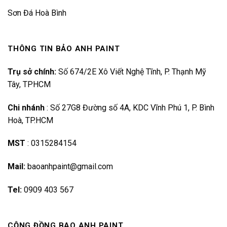
Sơn Đá Hoà Bình
THÔNG TIN BẢO ANH PAINT
Trụ sở chính:
Số 674/2E Xô Viết Nghệ Tĩnh, P. Thạnh Mỹ
Tây, TPHCM
Chi nhánh
:
Số 27G8 Đường số 4A, KDC Vĩnh Phú 1, P. Bình
Hoà, TP.HCM
MST
:
0315284154
Mail:
baoanhpaint@gmail.com
Tel:
0909 403 567
CỘNG ĐỒNG BAO ANH PAINT