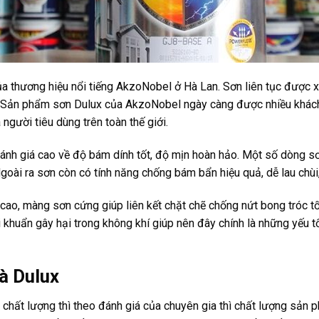
a thương hiệu nổi tiếng AkzoNobel ở Hà Lan. Sơn liên tục được x
ng. Sản phẩm sơn Dulux của AkzoNobel ngày càng được nhiều khác
người tiêu dùng trên toàn thế giới.
ánh giá cao về độ bám dính tốt, độ mịn hoàn hảo. Một số dòng s
oài ra sơn còn có tính năng chống bám bẩn hiệu quả, dễ lau chùi, 
ao, màng sơn cứng giúp liên kết chặt chẽ chống nứt bong tróc t
 khuẩn gây hại trong không khí giúp nên đây chính là những yếu t
à Dulux
 chất lượng thì theo đánh giá của chuyên gia thì chất lượng sản 