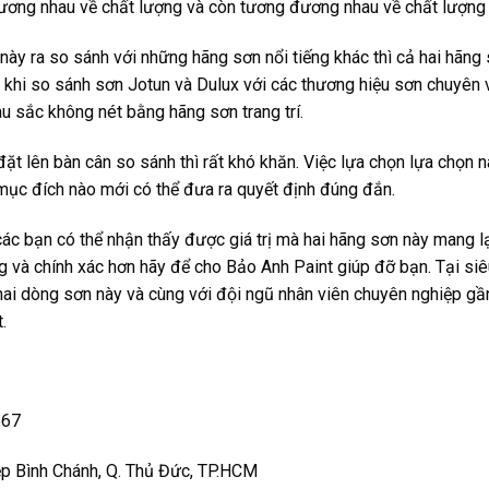
ơng nhau về chất lượng và còn tương đương nhau về chất lượng 
 này ra so sánh với những hãng sơn nổi tiếng khác thì cả hai hãn
khi so sánh sơn Jotun và Dulux với các thương hiệu sơn chuyên về 
u sắc không nét bằng hãng sơn trang trí.
t lên bàn cân so sánh thì rất khó khăn. Việc lựa chọn lựa chọn n
mục đích nào mới có thể đưa ra quyết định đúng đắn.
các bạn có thể nhận thấy được giá trị mà hai hãng sơn này mang lạ
 và chính xác hơn hãy để cho Bảo Anh Paint giúp đỡ bạn. Tại siê
hai dòng sơn này và cùng với đội ngũ nhân viên chuyên nghiệp g
.
567
iệp Bình Chánh, Q. Thủ Đức, TP.HCM