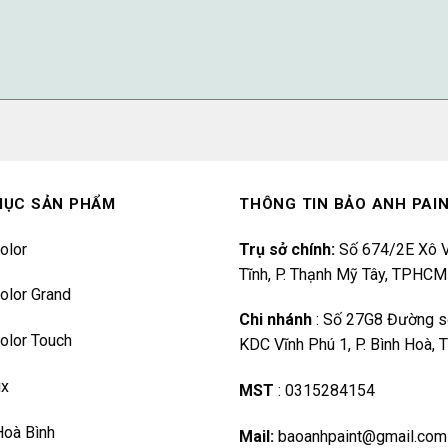
MỤC SẢN PHẨM
THÔNG TIN BẢO ANH PAI
olor
Trụ sở chính:
Số 674/2E Xô V
Tĩnh, P. Thạnh Mỹ Tây, TPHCM
olor Grand
Chi nhánh
:
Số 27G8 Đường s
olor Touch
KDC Vĩnh Phú 1, P. Bình Hoà,
ux
MST
:
0315284154
Hoà Bình
Mail:
baoanhpaint@gmail.com