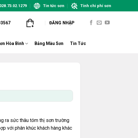
028.73.02.1279
Tin tức sơn
Tính chi phí sơn
03567
ĐĂNG NHẬP
ơn Hòa Bình
Bảng Màu Sơn
Tin Tức
ng ra sức thâu tóm thị sơn trường
 hợp với phân khúc khách hàng khác