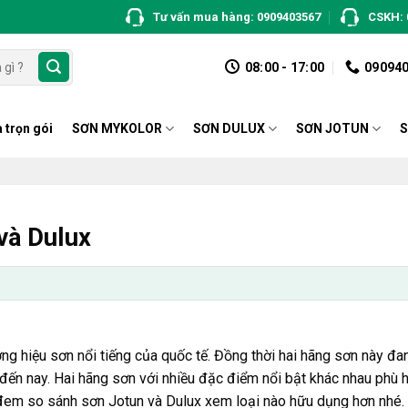
Tư vấn mua hàng: 0909403567
CSKH: 
08:00 - 17:00
09094
 trọn gói
SƠN MYKOLOR
SƠN DULUX
SƠN JOTUN
S
và Dulux
ng hiệu sơn nổi tiếng của quốc tế. Đồng thời hai hãng sơn này đa
 đến nay. Hai hãng sơn với nhiều đặc điểm nổi bật khác nhau phù
đem so sánh sơn Jotun và Dulux xem loại nào hữu dụng hơn nhé.