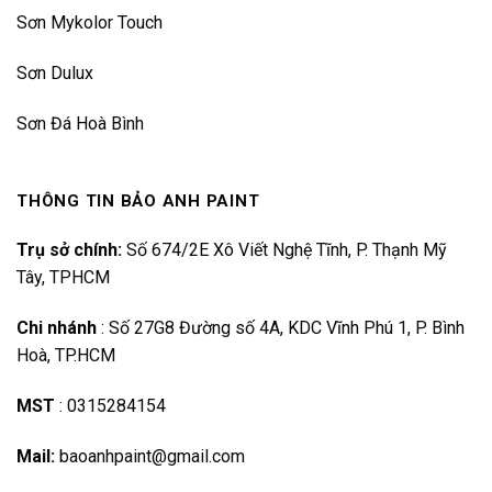
Sơn Mykolor Touch
Sơn Dulux
Sơn Đá Hoà Bình
THÔNG TIN BẢO ANH PAINT
Trụ sở chính:
Số 674/2E Xô Viết Nghệ Tĩnh, P. Thạnh Mỹ
Tây, TPHCM
Chi nhánh
:
Số 27G8 Đường số 4A, KDC Vĩnh Phú 1, P. Bình
Hoà, TP.HCM
MST
:
0315284154
Mail:
baoanhpaint@gmail.com