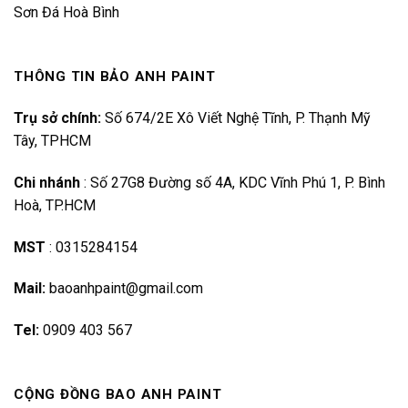
Sơn Đá Hoà Bình
THÔNG TIN BẢO ANH PAINT
Trụ sở chính:
Số 674/2E Xô Viết Nghệ Tĩnh, P. Thạnh Mỹ
Tây, TPHCM
Chi nhánh
:
Số 27G8 Đường số 4A, KDC Vĩnh Phú 1, P. Bình
Hoà, TP.HCM
MST
:
0315284154
Mail:
baoanhpaint@gmail.com
Tel:
0909 403 567
CỘNG ĐỒNG BAO ANH PAINT