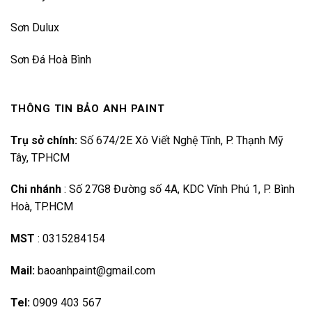
Sơn Dulux
Sơn Đá Hoà Bình
THÔNG TIN BẢO ANH PAINT
Trụ sở chính:
Số 674/2E Xô Viết Nghệ Tĩnh, P. Thạnh Mỹ
Tây, TPHCM
Chi nhánh
:
Số 27G8 Đường số 4A, KDC Vĩnh Phú 1, P. Bình
Hoà, TP.HCM
MST
:
0315284154
Mail:
baoanhpaint@gmail.com
Tel:
0909 403 567