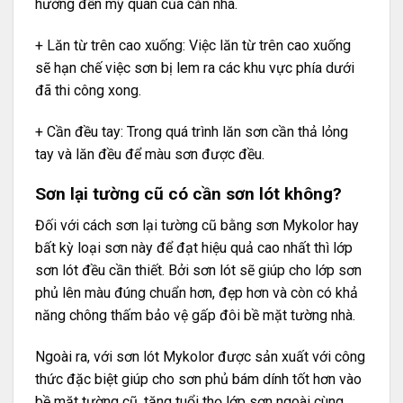
hưởng đến mỹ quan của căn nhà.
+ Lăn từ trên cao xuống: Việc lăn từ trên cao xuống
sẽ hạn chế việc sơn bị lem ra các khu vực phía dưới
đã thi công xong.
+ Cần đều tay: Trong quá trình lăn sơn cần thả lỏng
tay và lăn đều để màu sơn được đều.
Sơn lại tường cũ có cần sơn lót không?
Đối với cách sơn lại tường cũ bằng sơn Mykolor hay
bất kỳ loại sơn này để đạt hiệu quả cao nhất thì lớp
sơn lót đều cần thiết. Bởi sơn lót sẽ giúp cho lớp sơn
phủ lên màu đúng chuẩn hơn, đẹp hơn và còn có khả
năng chông thấm bảo vệ gấp đôi bề mặt tường nhà.
Ngoài ra, với sơn lót Mykolor được sản xuất với công
thức đặc biệt giúp cho sơn phủ bám dính tốt hơn vào
bề mặt tường cũ, tăng tuổi thọ lớp sơn ngoài cùng