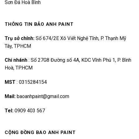
Sơn Đá Hoà Bình
THÔNG TIN BẢO ANH PAINT
Trụ sở chính:
Số 674/2E Xô Viết Nghệ Tĩnh, P. Thạnh Mỹ
Tây, TPHCM
Chi nhánh
:
Số 27G8 Đường số 4A, KDC Vĩnh Phú 1, P. Bình
Hoà, TP.HCM
MST
:
0315284154
Mail:
baoanhpaint@gmail.com
Tel:
0909 403 567
CỘNG ĐỒNG BAO ANH PAINT