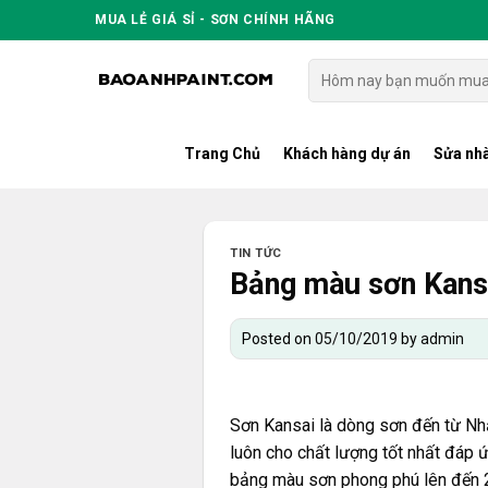
Skip
MUA LẺ GIÁ SỈ - SƠN CHÍNH HÃNG
to
content
Tìm
kiếm:
Trang Chủ
Khách hàng dự án
Sửa nhà
TIN TỨC
Bảng màu sơn Kansa
Posted on
05/10/2019
by
admin
Sơn Kansai
là dòng sơn đến từ Nh
luôn cho chất lượng tốt nhất đáp 
bảng màu sơn phong phú lên đến 2