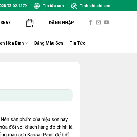
028.73.02.1279
Tin tức sơn
Tính chi phí sơn
03567
ĐĂNG NHẬP
ơn Hòa Bình
Bảng Màu Sơn
Tin Tức
. Nên sản phẩm của hiệu sơn này
nữa đối với khách hàng đó chính là
ảng màu sơn Kansai Paint để biết