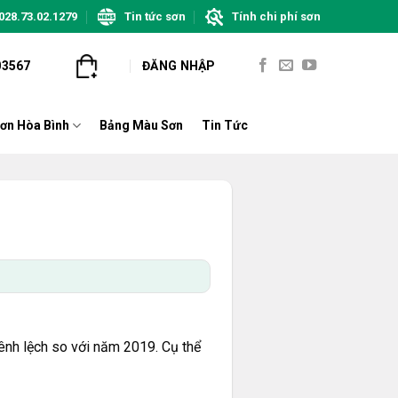
028.73.02.1279
Tin tức sơn
Tính chi phí sơn
03567
ĐĂNG NHẬP
ơn Hòa Bình
Bảng Màu Sơn
Tin Tức
ênh lệch so với năm 2019. Cụ thể