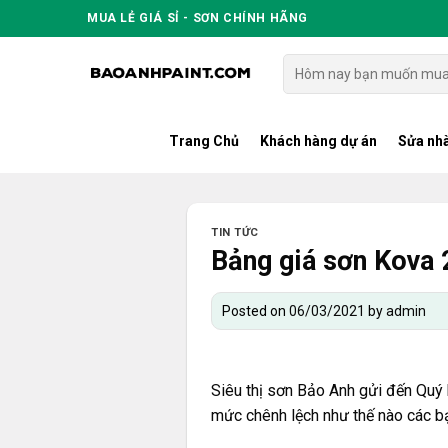
Skip
MUA LẺ GIÁ SỈ - SƠN CHÍNH HÃNG
to
content
Tìm
kiếm:
Trang Chủ
Khách hàng dự án
Sửa nhà
TIN TỨC
Bảng giá sơn Kova
Posted on
06/03/2021
by
admin
Siêu thị sơn Bảo Anh gửi đến Quý
mức chênh lệch như thế nào các b