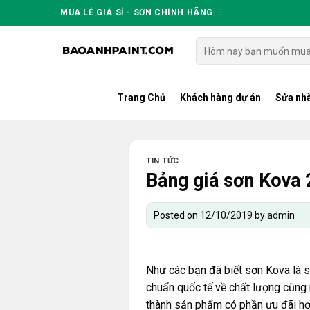
Skip
MUA LẺ GIÁ SỈ - SƠN CHÍNH HÃNG
to
content
Tìm
kiếm:
Trang Chủ
Khách hàng dự án
Sửa nhà
TIN TỨC
Bảng giá sơn Kova 
Posted on
12/10/2019
by
admin
Như các bạn đã biết
sơn Kova
là s
chuẩn quốc tế về chất lượng cũng 
thành sản phẩm có phần ưu đãi hơ