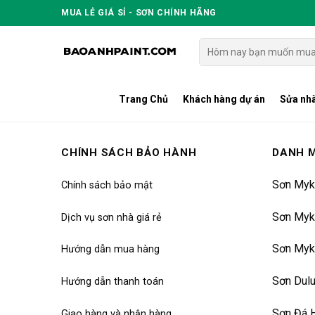
Skip
MUA LẺ GIÁ SỈ - SƠN CHÍNH HÃNG
to
content
Tìm
kiếm:
Trang Chủ
Khách hàng dự án
Sửa nhà
CHÍNH SÁCH BẢO HÀNH
DANH 
Sơn Myk
Chính sách bảo mật
Sơn Myk
Dịch vụ sơn nhà giá rẻ
Sơn Myk
Hướng dẫn mua hàng
Sơn Dul
Hướng dẫn thanh toán
Sơn Đá 
Giao hàng và nhận hàng