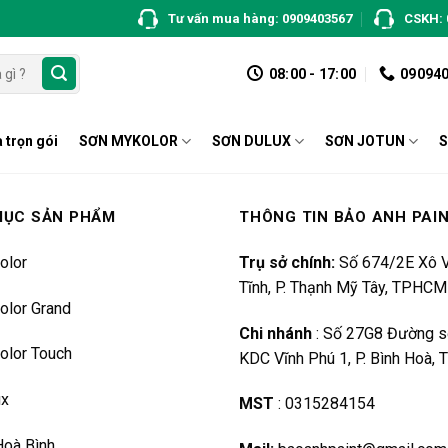
Tư vấn mua hàng: 0909403567
CSKH: 
08:00 - 17:00
09094
 trọn gói
SƠN MYKOLOR
SƠN DULUX
SƠN JOTUN
S
MỤC SẢN PHẨM
THÔNG TIN BẢO ANH PAI
olor
Trụ sở chính:
Số 674/2E Xô V
Tĩnh, P. Thạnh Mỹ Tây, TPHCM
olor Grand
Chi nhánh
:
Số 27G8 Đường s
olor Touch
KDC Vĩnh Phú 1, P. Bình Hoà,
ux
MST
:
0315284154
Hoà Bình