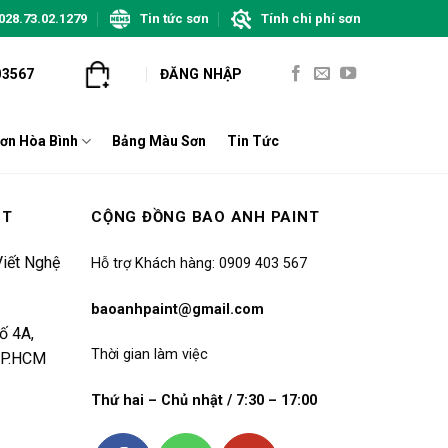
028.73.02.1279
Tin tức sơn
Tính chi phí sơn
03567
ĐĂNG NHẬP
ơn Hòa Bình
Bảng Màu Sơn
Tin Tức
NT
CỘNG ĐỒNG BAO ANH PAINT
iết Nghệ
Hỗ trợ Khách hàng: 0909 403 567
baoanhpaint@gmail.com
ố 4A,
Thời gian làm việc
 TP.HCM
Thứ hai – Chủ nhật / 7:30 – 17:00