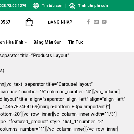
028.73.02.1279
Tin tức sơn
Tính chi phí sơn
03567
ĐĂNG NHẬP
ơn Hòa Bình
Bảng Màu Sơn
Tin Tức
eparator title=”Products Layout”
s).
[vc_text_separator title=”Carousel layout”
le=”carousel” number=”6″ columns_number=”4″][/vc_column]
yout” title_align=”separator_align_left” align=”align_left”
_1446787464169{margin-bottom: 80px !important;}”]
n-bottom-20″][vc_row_inner][vc_column_inner width=”1/3″]
ype=”featured_product” style=”list_1″ number=”3″
 columns_number=”1″][/vc_column_inner][/vc_row_inner]