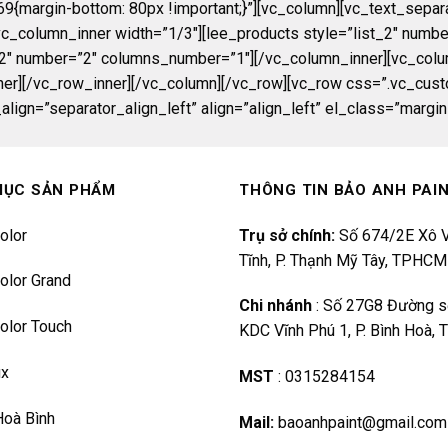
rgin-bottom: 80px !important;}”][vc_column][vc_text_separator 
[vc_column_inner width=”1/3″][lee_products style=”list_2″ num
t_2″ number=”2″ columns_number=”1″][/vc_column_inner][vc_colu
ner][/vc_row_inner][/vc_column][/vc_row][vc_row css=”.vc_cus
le_align=”separator_align_left” align=”align_left” el_class=”marg
MỤC SẢN PHẨM
THÔNG TIN BẢO ANH PAI
olor
Trụ sở chính:
Số 674/2E Xô V
Tĩnh, P. Thạnh Mỹ Tây, TPHCM
olor Grand
Chi nhánh
:
Số 27G8 Đường s
olor Touch
KDC Vĩnh Phú 1, P. Bình Hoà,
ux
MST
:
0315284154
Hoà Bình
Mail:
baoanhpaint@gmail.com