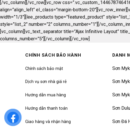
[/vc_column][/vc_row][vc_row css=”.vc_custom_1446787464169{ma
align=”align_left” el_class=”margin-bottom-20″][vc_row_inner]
width=”1/3″][lee_products type=”featured_product” style=”lis
style=”list_2″ number=”2″ columns_number=”1″][/vc_column_in
[vc_column][vc_text_separator title=”Ajax Infinitive Layout” tit
columns_number=”5″][/vc_column][/vc_row]
CHÍNH SÁCH BẢO HÀNH
DANH 
Sơn Myk
Chính sách bảo mật
Sơn Myk
Dịch vụ sơn nhà giá rẻ
Sơn Myk
Hướng dẫn mua hàng
Sơn Dul
Hướng dẫn thanh toán
Sơn Đá 
Giao hàng và nhận hàng