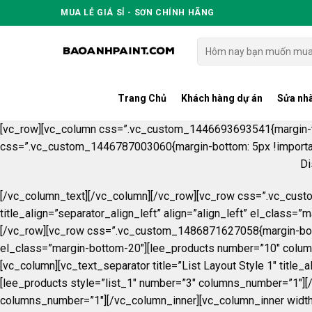
Skip
MUA LẺ GIÁ SỈ - SƠN CHÍNH HÃNG
to
content
Tìm
kiếm:
Trang Chủ
Khách hàng dự án
Sửa nhà
[vc_row][vc_column css=”.vc_custom_1446693693541{margin-top:
css=”.vc_custom_1446787003060{margin-bottom: 5px !important
Di
[/vc_column_text][/vc_column][/vc_row][vc_row css=”.vc_custo
title_align=”separator_align_left” align=”align_left” el_clas
[/vc_row][vc_row css=”.vc_custom_1486871627058{margin-bottom: 
el_class=”margin-bottom-20″][lee_products number=”10″ colu
[vc_column][vc_text_separator title=”List Layout Style 1″ title
[lee_products style=”list_1″ number=”3″ columns_number=”1″][
columns_number=”1″][/vc_column_inner][vc_column_inner width=