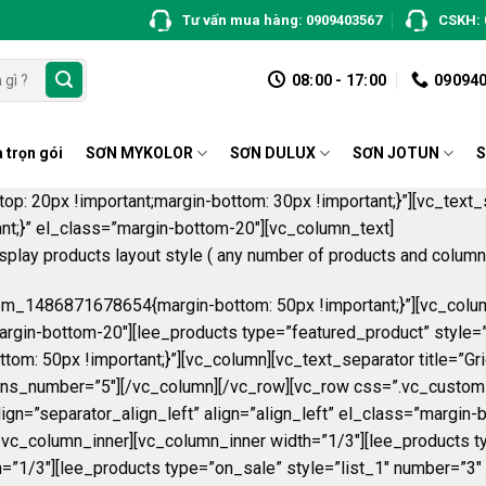
Tư vấn mua hàng: 0909403567
CSKH: 
08:00 - 17:00
09094
 trọn gói
SƠN MYKOLOR
SƠN DULUX
SƠN JOTUN
S
 20px !important;margin-bottom: 30px !important;}”][vc_text_s
;}” el_class=”margin-bottom-20″][vc_column_text]
splay products layout style ( any number of products and column
m_1486871678654{margin-bottom: 50px !important;}”][vc_column]
s=”margin-bottom-20″][lee_products type=”featured_product” sty
50px !important;}”][vc_column][vc_text_separator title=”Grid la
mns_number=”5″][/vc_column][/vc_row][vc_row css=”.vc_custom
_align=”separator_align_left” align=”align_left” el_class=”margi
/vc_column_inner][vc_column_inner width=”1/3″][lee_products t
”1/3″][lee_products type=”on_sale” style=”list_1″ number=”3″