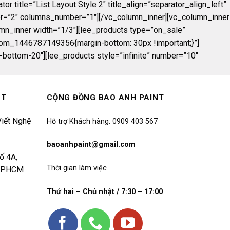
title=”List Layout Style 2″ title_align=”separator_align_left”
ber=”2″ columns_number=”1″][/vc_column_inner][vc_column_inner
mn_inner width=”1/3″][lee_products type=”on_sale”
tom_1446787149356{margin-bottom: 30px !important;}”]
in-bottom-20″][lee_products style=”infinite” number=”10″
NT
CỘNG ĐỒNG BAO ANH PAINT
iết Nghệ
Hỗ trợ Khách hàng: 0909 403 567
baoanhpaint@gmail.com
ố 4A,
Thời gian làm việc
 TP.HCM
Thứ hai – Chủ nhật / 7:30 – 17:00