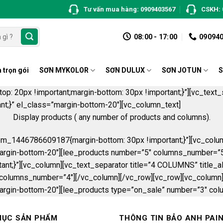
Tư vấn mua hàng: 0909403567
CSKH: 
08:00 - 17:00
09094
 trọn gói
SƠN MYKOLOR
SƠN DULUX
SƠN JOTUN
S
 20px !important;margin-bottom: 30px !important;}”][vc_text_s
;}” el_class=”margin-bottom-20″][vc_column_text]
Display products ( any number of products and columns).
om_1446786609187{margin-bottom: 30px !important;}”][vc_colu
s=”margin-bottom-20″][lee_products number=”5″ columns_number=”
}”][vc_column][vc_text_separator title=”4 COLUMNS” title_alig
 columns_number=”4″][/vc_column][/vc_row][vc_row][vc_column
s=”margin-bottom-20″][lee_products type=”on_sale” number=”3″ c
MỤC SẢN PHẨM
THÔNG TIN BẢO ANH PAI