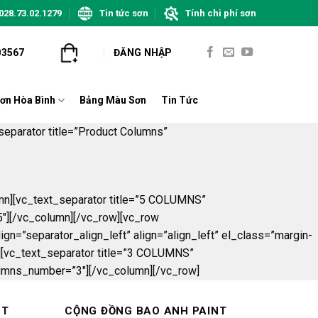
028.73.02.1279
Tin tức sơn
Tính chi phí sơn
03567
ĐĂNG NHẬP
ơn Hòa Bình
Bảng Màu Sơn
Tin Tức
eparator title=”Product Columns”
mn][vc_text_separator title=”5 COLUMNS”
5″][/vc_column][/vc_row][vc_row
n=”separator_align_left” align=”align_left” el_class=”margin-
][vc_text_separator title=”3 COLUMNS”
olumns_number=”3″][/vc_column][/vc_row]
NT
CỘNG ĐỒNG BAO ANH PAINT