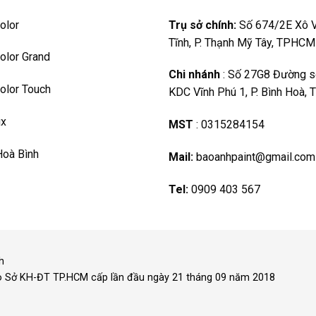
olor
Trụ sở chính:
Số 674/2E Xô V
Tĩnh, P. Thạnh Mỹ Tây, TPHCM
olor Grand
Chi nhánh
:
Số 27G8 Đường s
olor Touch
KDC Vĩnh Phú 1, P. Bình Hoà,
ux
MST
:
0315284154
Hoà Bình
Mail:
baoanhpaint@gmail.com
Tel:
0909 403 567
h
o Sở KH-ĐT TP.HCM cấp lần đầu ngày 21 tháng 09 năm 2018