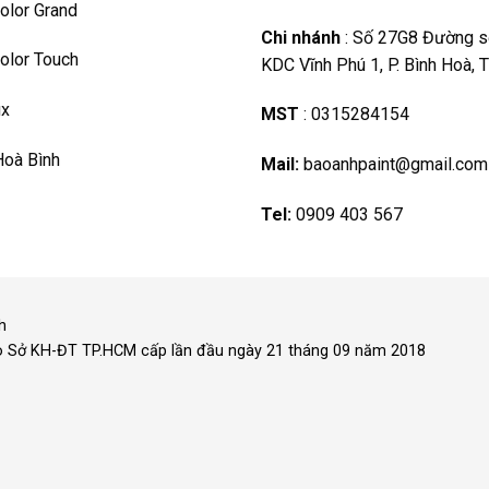
olor Grand
Chi nhánh
:
Số 27G8 Đường s
olor Touch
KDC Vĩnh Phú 1, P. Bình Hoà,
ux
MST
:
0315284154
Hoà Bình
Mail:
baoanhpaint@gmail.com
Tel:
0909 403 567
h
o Sở KH-ĐT TP.HCM cấp lần đầu ngày 21 tháng 09 năm 2018