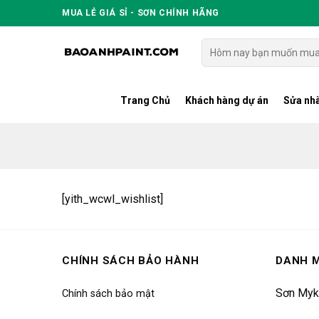
Skip
MUA LẺ GIÁ SỈ - SƠN CHÍNH HÃNG
to
content
Tìm
kiếm:
Trang Chủ
Khách hàng dự án
Sửa nhà
[yith_wcwl_wishlist]
CHÍNH SÁCH BẢO HÀNH
DANH 
Sơn Myk
Chính sách bảo mật