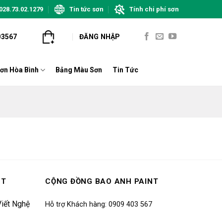
028.73.02.1279
Tin tức sơn
Tính chi phí sơn
03567
ĐĂNG NHẬP
ơn Hòa Bình
Bảng Màu Sơn
Tin Tức
NT
CỘNG ĐỒNG BAO ANH PAINT
iết Nghệ
Hỗ trợ Khách hàng: 0909 403 567