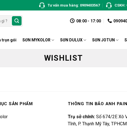
Tư vấn mua hàng: 0909403567
CSKH: 
08:00 - 17:00
09094
 trọn gói
SƠN MYKOLOR
SƠN DULUX
SƠN JOTUN
S
WISHLIST
MỤC SẢN PHẨM
THÔNG TIN BẢO ANH PAI
olor
Trụ sở chính:
Số 674/2E Xô V
Tĩnh, P. Thạnh Mỹ Tây, TPHCM