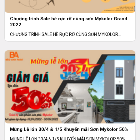
Chương trình Sale hè rực rỡ cùng sơn Mykolor Grand
2022
CHƯƠNG TRÌNH SALE HÈ RỰC RỠ CÙNG SƠN MYKOLOR
GRAND Thời gian: 06/06/2022 – 31/08/2022 Khu
Mừng Lễ lớn 30/4 & 1/5 Khuyến mãi Sơn Mykolor 50%
MỪNG LỄ LỚN 30/4 & 1/5 KHUYẾN MÃI SƠN MYKOLOR 50%